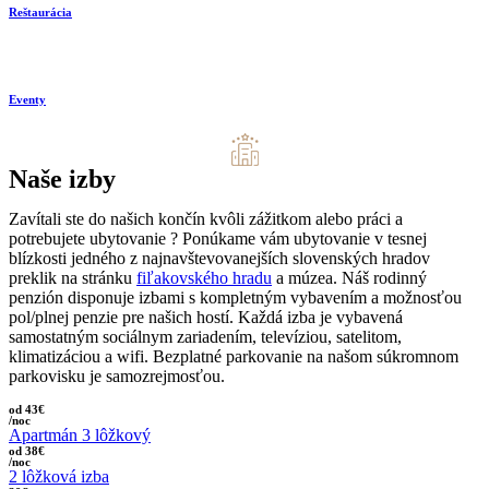
Reštaurácia
Eventy
Naše izby
Zavítali ste do našich končín kvôli zážitkom alebo práci a
potrebujete ubytovanie ? Ponúkame vám ubytovanie v tesnej
blízkosti jedného z najnavštevovanejších slovenských hradov
preklik na stránku
fiľakovského hradu
a múzea. Náš rodinný
penzión disponuje izbami s kompletným vybavením a možnosťou
pol/plnej penzie pre našich hostí. Každá izba je vybavená
samostatným sociálnym zariadením, televíziou, satelitom,
klimatizáciou a wifi. Bezplatné parkovanie na našom súkromnom
parkovisku je samozrejmosťou.
od 43€
/noc
Apartmán 3 lôžkový
od 38€
/noc
2 lôžková izba