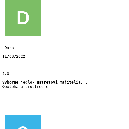
 Dana 
11/08/2022
9,0
vyborne jedlo- ustretovi majitelia...
☺poloha a prostredie