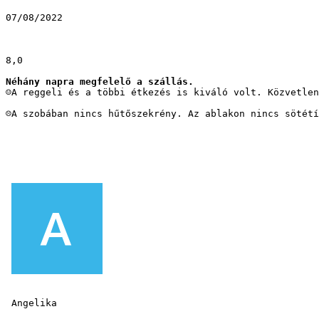
07/08/2022
8,0
Néhány napra megfelelő a szállás.
☺A reggeli és a többi étkezés is kiváló volt. Közvetlen
☹A szobában nincs hűtőszekrény. Az ablakon nincs sötétí
 Angelika 