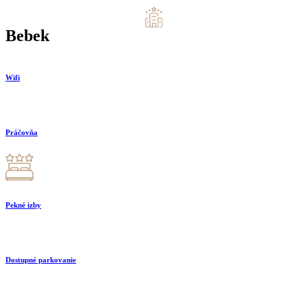
Bebek
Wifi
Práčovňa
Pekné izby
Dostupné parkovanie