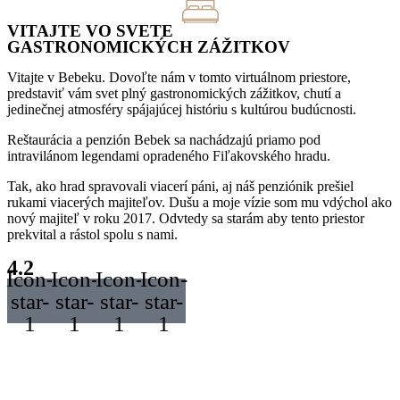
VITAJTE VO SVETE
GASTRONOMICKÝCH ZÁŽITKOV
Vitajte v Bebeku. Dovoľte nám v tomto virtuálnom priestore,
predstaviť vám svet plný gastronomických zážitkov, chutí a
jedinečnej atmosféry spájajúcej históriu s kultúrou budúcnosti.
Reštaurácia a penzión Bebek sa nachádzajú priamo pod
intravilánom legendami opradeného Fiľakovského hradu.
Tak, ako hrad spravovali viacerí páni, aj náš penziónik prešiel
rukami viacerých majiteľov. Dušu a moje vízie som mu vdýchol ako
nový majiteľ v roku 2017. Odvtedy sa starám aby tento priestor
prekvital a rástol spolu s nami.
4.2
Icon-
Icon-
Icon-
Icon-
star-
star-
star-
star-
1
1
1
1