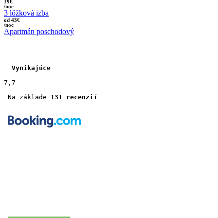
39€
/noc
3 lôžková izba
od 43€
/noc
Apartmán poschodový
 Vynikajúce 
7,7
Na základe 
131 recenzií